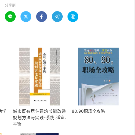
分享到





功学
城市既有居住建筑节能改造
80.90职场全攻略
规划方法与实践-系统.适宜.
平衡