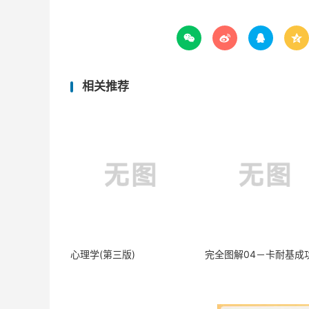




相关推荐
心理学(第三版)
完全图解04－卡耐基成