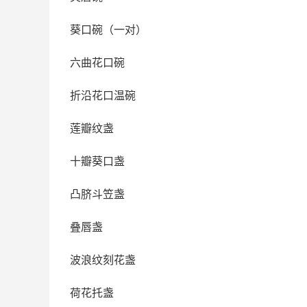
葵口碗（一对）
六曲花口碗
折沿花口温碗
莲瓣纹盏
十瓣葵口盏
凸脐斗笠盏
叠唇盏
波浪纹刻花盏
荷花托盏