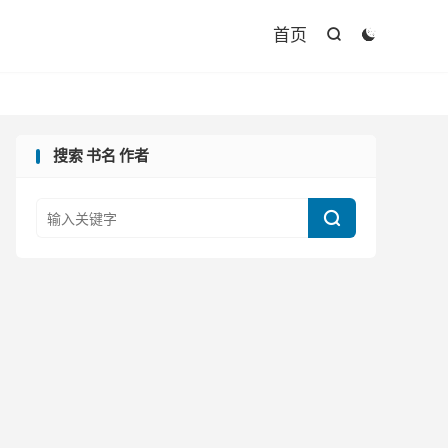

首页


搜索 书名 作者
