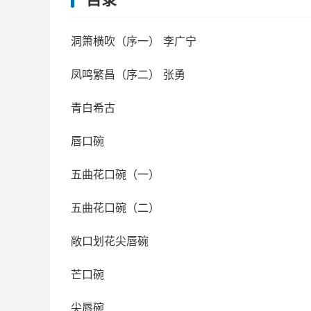
洞箫横吹（序一） 李广宁
凤鸣繁昌（序二） 张勇
青白希古
唇口碗
五曲花口碗（一）
五曲花口碗（二）
敞口划花尖唇碗
芒口碗
尖唇碗