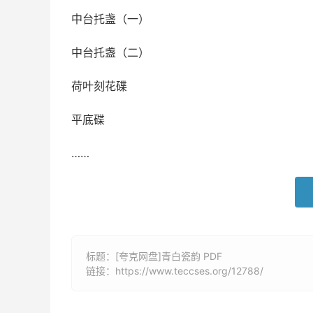
中台托盏（一）
中台托盏（二）
荷叶刻花碟
平底碟
……
标题：[夸克网盘]青白瓷韵 PDF
链接：
https://www.teccses.org/12788/