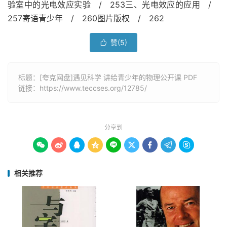
验室中的光电效应实验 / 253三、光电效应的应用 /
257寄语青少年 / 260图片版权 / 262
赞(
5
)

标题：[夸克网盘]遇见科学 讲给青少年的物理公开课 PDF
链接：
https://www.teccses.org/12785/
分享到









相关推荐