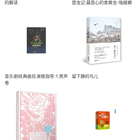
的解读
昆虫记:最恶心的食粪虫-嗡蜣螂
音乐剧经典曲目演唱指导:1:男声
留下静的鸟儿
卷