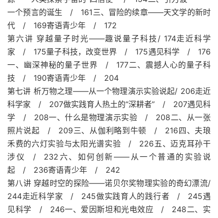
一个预言的诞生 / 161三、冒险的续章——天文学的新时
代 / 169寄语青少年 / 172
第六讲 穿越量子时光——趣说量子科技/ 174走近科学
家 / 175量子科技，改变世界 / 175遇见科学 / 176
一、幽深神秘的量子世界 / 177二、震撼人心的量子科
技 / 190寄语青少年 / 204
第七讲 析万物之理——从一个物理演示实验说起/ 206走近
科学家 / 207做实践育人热土的“深耕者” / 207遇见科
学 / 208一、什么是物理演示实验 / 208二、从一张
照片说起 / 209三、从伽利略到牛顿 / 216四、夫琅
禾费的六灯实验与太阳光谱实验 / 226五、迈克耳孙干
涉仪 / 232六、如何创新——从一个普通的实验说
起 / 236寄语青少年 / 242
第八讲 穿越时空的探险——诺贝尔奖物理实验的奇幻漂流/
244走近科学家 / 245做实践育人的践行者 / 245遇
见科学 / 246一、爱因斯坦和光电效应 / 248二、实