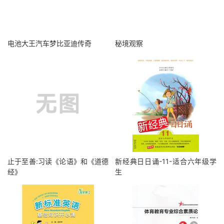
电池大王汽车梦比亚迪传奇
秘境观察
止于至善:习读《论语》和《道德
新经典日日诵-11-适合六年级学
经》
生