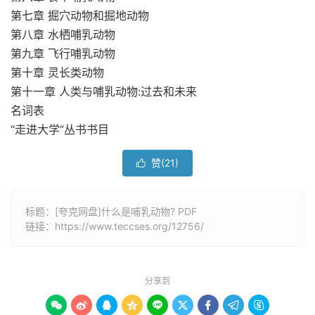
第七章 掘穴动物和掘地动物
第八章 水栖哺乳动物
第九章 飞行哺乳动物
第十章 灵长类动物
第十一章 人类与哺乳动物:过去和未来
名词表
“走进大学”丛书书目
赞(
21
)

标题：[夸克网盘]什么是哺乳动物? PDF
链接：
https://www.teccses.org/12756/
分享到








