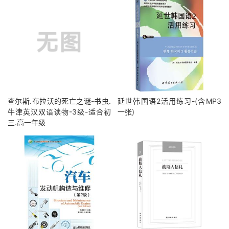
查尔斯.布拉沃的死亡之谜-书虫.
延世韩国语2活用练习-(含MP3
牛津英汉双语读物-3级-适合初
一张)
三.高一年级