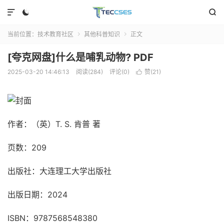



当前位置：
技术教育社区
其他科普知识
正文


[夸克网盘]什么是哺乳动物? PDF
2025-03-20 14:46:13
阅读(284)
评论(0)
赞(
21
)

作者：（英）T. S. 肯普 著
页数：209
出版社：大连理工大学出版社
出版日期：2024
ISBN：9787568548380