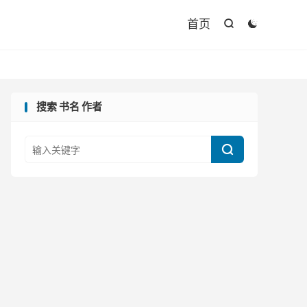

首页


搜索 书名 作者
