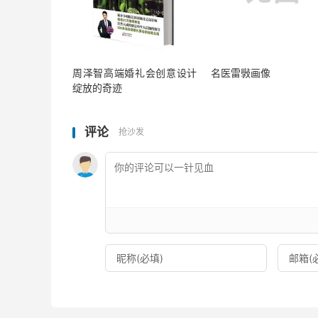
周泽智高端婚礼会创意设计
名医雷斅画像
绽放的奇迹
评论
抢沙发