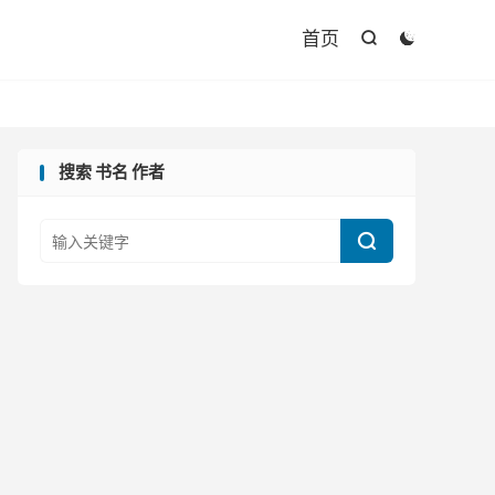

首页


搜索 书名 作者
