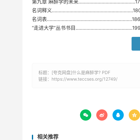
第九章 麻醉学的未来……………………………………17
名词释义……………………………………………………18
名词表………………………………………………………18
“走进大学”丛书书目……………………………………19
标题：[夸克网盘]什么是麻醉学? PDF
链接：
https://www.teccses.org/12749/




相关推荐