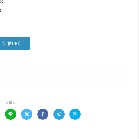
3
0
6
9
赞(
36
)

分享到




