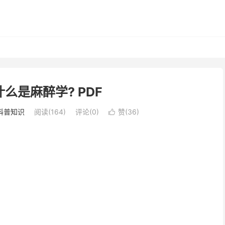
什么是麻醉学? PDF
科普知识
阅读(164)
评论(0)
赞(
36
)
