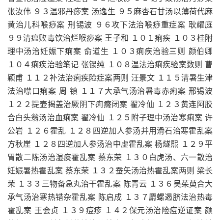
张汝伟 ９３温邪丹痧案 汤逸生 ９５麻杏石甘汤以薄荷代麻
黄治儿科喉痧案 刑锡波 ９６攻下法治喉痧重症案 耿耀庭
９９清瘟败毒饮治烂喉痧案 王子和 １０１痢疾 １０３桂附
理中汤治妊娠下痢案 俞道生 １０３痢疾治验三则 颜伯卿
１０４痢疾治验笔记 张锡纯 １０８温法治痢疾验案数则 曹
颖甫 １１２补法治痢疾险症案两则 汪景文 １１５清暑生津
法治噤口痢案 周 镇 １１７大承气汤治暑毒赤痢案 邢锡波
１２２提壶揭盖治厥阴下痢癃闭案 翟冷仙 １２３黄连阿胶
合白头翁汤治血痢案 翟冷仙 １２５附子理中汤治寒痢案 许
公岩 １２６霍乱 １２８四逆加人参汤并用滑石治寒霍乱案
方秋崖 １２８四逆加人参汤治中虚霍乱案 杨燧熙 １２９平
胃散二陈汤治湿痰霍乱案 蔡东荣 １３０白虎汤、六一散治
妊娠暑热霍乱案 蔡东荣 １３２蚕矢汤治热霍乱案两则 梁长
荣 １３３三物备急丸治干霍乱案 陈青云 １３６吴茱萸合大
承气汤治寒热错杂霍乱案 陈启成 １３７麝螺遏脐法治热毒
霍乱案 王会贞 １３９痘疹 １４２保元汤治险痘逆证案 颜