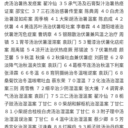
虎汤治暑热发痉案 翟冷仙 ３５承气汤及石膏梨汁治暑热痉
证案 邵宝仁 ３７三石汤治感暑传里案 陈典周 ４０白虎汤
治暑湿如疟案 周季楠 ４１大柴胡汤治暑温案 陈启成 ４２
伏暑 ４４黄连苏叶汤治伏暑呕吐案 李春霖 ４４潜阳增液治
伏暑泄泻危症案 曹炳章 ４５银翘散治伏暑兼风温之治疗 周
镇 ５１胃苓汤治伏暑湿滞案 袁跃门 ５３蜀漆治伏暑化痁疟
案 周禹锡 ５４凉开法治伏热痉厥 邢锡波 ５７伏暑热痉 颜
芝馨 ５９秋温 秋燥 ６２秋燥吐血兼伏暑症 刘蔚楚 ６２辛
淡降气治秋温夹饮案 袁跃门 ６４葛根芩连汤治秋温下利案
张泽霖 ６６冬温 ６８育阴摄纳治冬温喘逆案 袁跃门 ６８
桑菊饮治冬温咳嗽吐血 蔡东荣 ７０湿温 ７２化浊汤治湿温
案三则 周雪樵 ７２细辛治少阴湿温案 张大爔 ７４调胃承
气汤治湿温案 袁跃门 ７５三仁汤治湿温案 翟冷仙 ７８栀
子豉汤治湿温案 丁甘仁 ８０柴胡和解枢机治湿温案 丁甘仁
８１小柴胡合桂枝白虎汤治湿温案 丁甘仁 ８３附子理中汤
治湿温误治案 丁甘仁 ８４温中法治湿温案 蔡少卿 ８５芳
香宣化治湿温案 汪逢春 ８８烂喉痧 ９３栀子豉汤治丹痧案