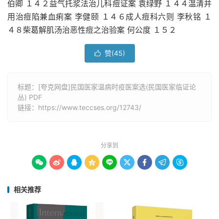
伯卿 １４２益气托浆法治儿科痘证案 袁绿野 １４４温清并
用治痘陷兼血痢案 李健颐 １４６成人痘科六则 李秋铭 １
４８柴葛解肌汤治恶性痘之治验案 何公度 １５２
赞(
45
)

标题：[夸克网盘]民国医家温病时疫医案选(民国医家临证论
丛) PDF
链接：
https://www.teccses.org/12743/
分享到









相关推荐