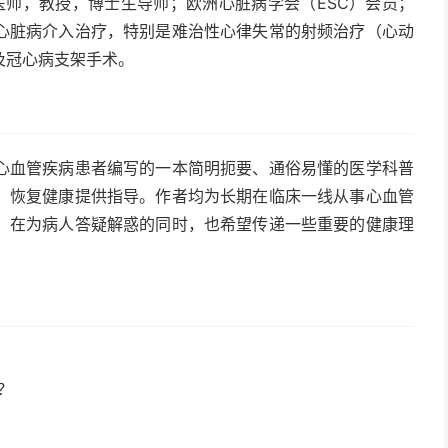
医师，教授，博士生导师；欧洲心脏病学会（ESC）会员；
心脏病介入治疗，特别是难治性心律失常的射频治疗（心动
及冠心病支架手术。
心血管疾病患者编写的一本简明扼要、通俗易懂的医学科普
、恢复健康提供指导。作者均为长期在临床一线从事心血管
，在为病人答疑解惑的同时，也希望传递一些重要的健康理
？