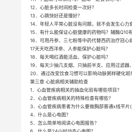
12．心脏多长时间检查一次好？
13．心跳快好还是慢好？
14．年轻人平常心脏没有问题，就不会发生心力
15．有什么能保证心脏健康的药物吗？辅酶Q10
16．可用丹参、三七粉等中药代替西药治疗冠心
17天天吃西洋参、人参能保护心脏吗？
18．每天喝红酒能活血、保护心脏吗？
19．每天少抽几支烟、只抽前半支、应用过滤器
20．通过改变饮食习惯可以影响动脉粥样硬化斑
第三章 心脏病相关辅助检查
1．心血管疾病相关的抽血化验有哪些项目？
2．心血管疾病相关的特殊检查有哪些？
3．心血管疾病患者为什么要做胸部普通x线平片(
4．什么是心电图？
5．怎么简单地阅读心电图报告？
6．什么是24小时动态心电图？