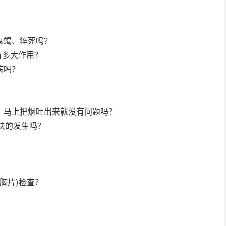
衰竭、猝死吗？
有多大作用？
病吗？
、马上把烟吐出来就没有问题吗？
块的发生吗？
胸片)检查？