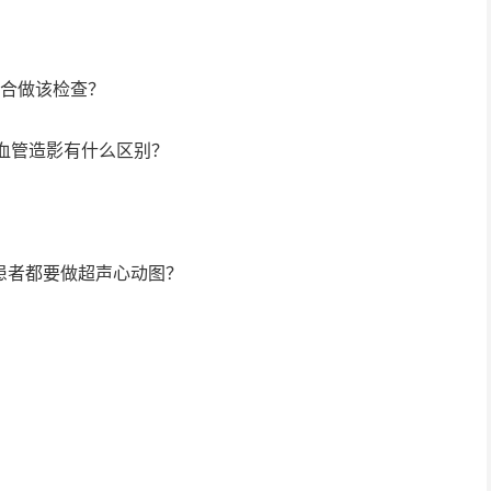
适合做该检查？
T血管造影有什么区别？
患者都要做超声心动图？