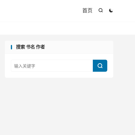

首页


搜索 书名 作者
