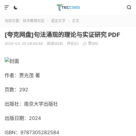



当前位置：
技术教育社区
语言文字
正文


[夸克网盘]句法涌现的理论与实证研究 PDF
2025-03-20 08:49:46
阅读(629)
评论(0)
赞(
65
)

作者：贾光茂 著
页数：292
出版社：南京大学出版社
出版日期：2024
ISBN：9787305282584