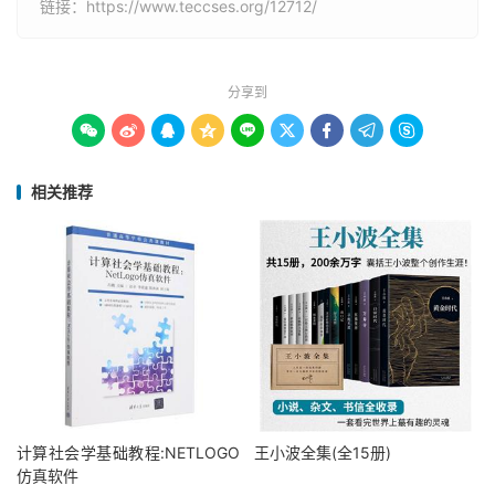
链接：
https://www.teccses.org/12712/
分享到









相关推荐
计算社会学基础教程:NETLOGO
王小波全集(全15册)
仿真软件