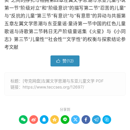
实”之间的挣扎与相拥第四章左翼文学思潮与东亚儿童小说
第一节“阶级对立”和“阶级意识”的描写第二节“忍苦的儿童”
与“反抗的儿童”第三节“有意识”与“有意思”的异动与共振第
五章左翼文学思潮与东亚童谣·童诗第一节中国的红色儿童
歌谣与诗歌第二节韩日无产阶级童谣集《火星》与《小同
志》第三节“儿童性”“社会性”“文学性”的权衡与探索结论参
考文献
赞(
12
)

标题：[夸克网盘]左翼文学思潮与东亚儿童文学 PDF
链接：
https://www.teccses.org/12697/
分享到








