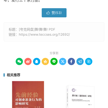
年，发行三十余万册。
赞(
53
)

标题：[夸克网盘]舞!舞!舞! PDF
链接：
https://www.teccses.org/12692/
分享到









相关推荐