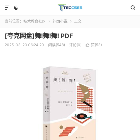



当前位置：
技术教育社区
外国小说
正文


[夸克网盘]舞!舞!舞! PDF
2025-03-20 06:24:20
阅读(548)
评论(0)
赞(
53
)
