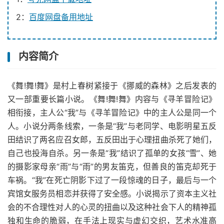
2：
百度网盘备用地址
内容简介
《舞!舞!舞》是村上春树紧接于《挪威的森林》之后发表的
又一部重要长篇小说。《舞!舞!舞》内容与《寻羊冒险记》
相衔接，主人公“我”与《寻羊冒险记》中的主人公是同一个
人。小说分两条线索，一条是“我”与老同学、电影明星五反
田结识了两名应召女郎，五反田出于心理扭曲杀死了她们，
自己也投海自杀。另一条是“我”结识了孤单的女孩“雪”、她
的摄影家母亲“雨”与“雨”的男友笛克，但善良的笛克却死于
车祸。“我”在死亡阴影下过了一段惊魂的日子，最后与一个
宾馆女服务员相恋并获得了安全感。小说揭示了资本主义社
会的不合理性对人的心灵的扭曲以及这种社会下人的精神孤
独和生命的脆弱，在手法上现实与虚幻交织，艺术水准高