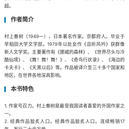
超。
作者简介
村上春树（1949—），日本著名作家。京都府人。毕业于
早稻田大学文学部。1979年以处女作《且听风吟》获群像
新人文学奖。主要著作有《挪威的森林》、《世界尽头与冷
酷仙境》、《舞！舞！舞！》、《奇鸟行状录》、《海边的
卡夫卡》、《天黑以后》等。作品被译介至三十多个国家和
地区，在世界各地深具影响。
本书特色
1. 作家号召力。村上春树是最受我国读者喜爱的外国作家之
一。
2. 经典作品脍炙人口。经典作品脍炙人口。连续畅销17