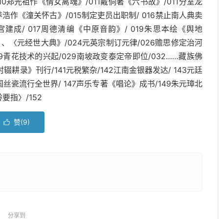
010郑光祖作《倩女离魂》/011戴侗著《六书故》/011分室龙
4张养浩作《潼关怀古》/015制定吏员出职制/ 016禁止南人典卖
建成/ 017周德清编《中原音韵》/ 019朱思本绘《舆地
》、〈元经世大典》/024元英宗制订元律/026赡思修定治河
29青花技术的兴起/029南坡政变泰定帝即位/032……藏族佛
辍耕录》刊行/141元税繁杂/142江南金银器发达/ 143元廷
中国丝瓷流行全世界/ 147声乐专著《唱论》成书/149朱元璋北
要指〉/152
赞(
9
)

分享到