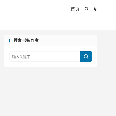

首页


搜索 书名 作者
