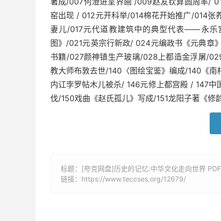
著成/007何澄进呈界画 /009赵友钦算圆周率/ 
窑出现 / 012元开科举/014棉花开始推广/01
妻儿/017元代道教建筑中的典型代表——永乐宫
图》/021元英宗行新政/ 024元编政书《元典章
书籍/027颜神镇生产玻璃/028上都造金浮屠/0
教大师布敦去世/140〈图绘宝鉴》编成/140《南村
内讧孛罗帖木儿被杀/ 146元修上都宫殿 / 147
伐/150戏曲《赵氏孤儿》写成/151龙阳子著《修龄
标题：[夸克网盘]历史的记忆:中华文化走向世界 PDF
链接：
https://www.teccses.org/12679/