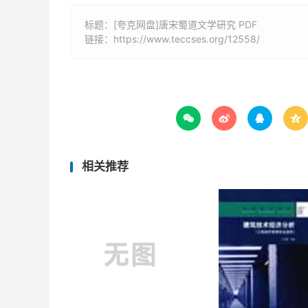
标题：[夸克网盘]唐宋蜀道文学研究 PDF
链接：
https://www.teccses.org/12558/




相关推荐