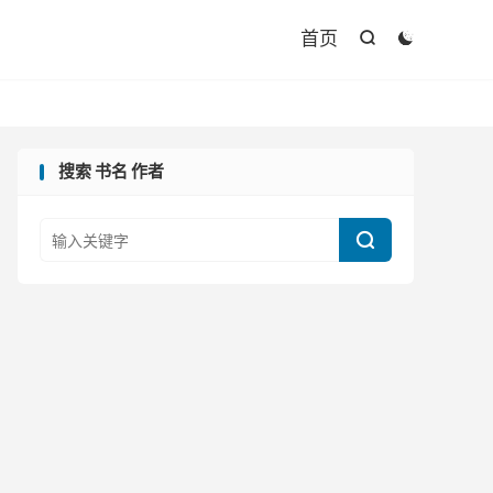

首页


搜索 书名 作者
