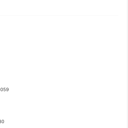
059
80