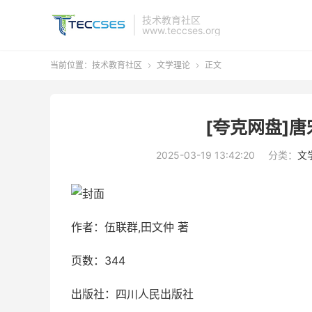
技术教育社区
www.teccses.org
当前位置：
技术教育社区
文学理论
正文


[夸克网盘]唐
2025-03-19 13:42:20
分类：
文
作者：伍联群,田文仲 著
页数：344
出版社：四川人民出版社