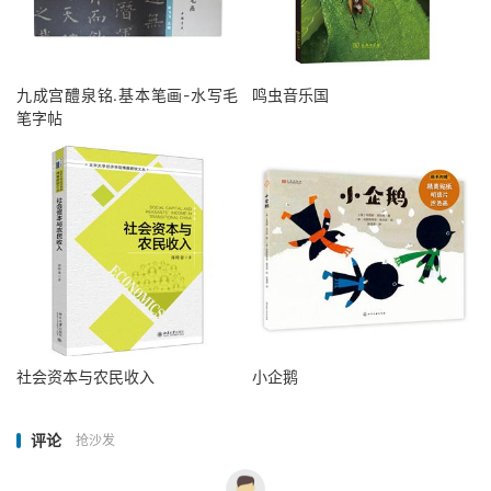
九成宫醴泉铭.基本笔画-水写毛
鸣虫音乐国
笔字帖
社会资本与农民收入
小企鹅
评论
抢沙发