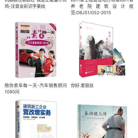
鸡-注音全彩识字美绘
养老院建筑设计规
范:DBJ51/052-2015
陪你卖车每一天-汽车销售顾问
你好.爱丽丝
1080问