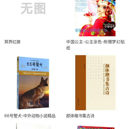
冥界红娘
中国公主-公主涂色-附赠梦幻贴
纸
66号警犬-中外动物小说精品
颜体楷书集古诗