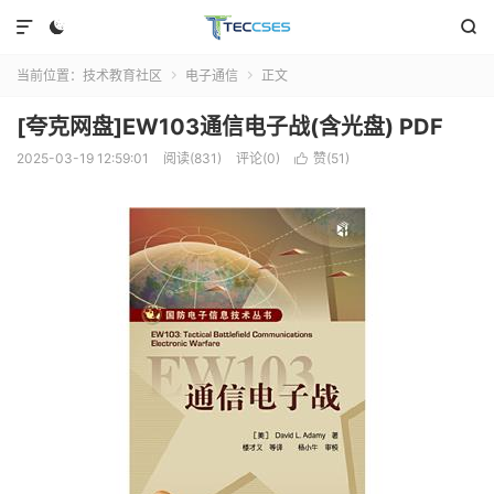



当前位置：
技术教育社区
电子通信
正文


[夸克网盘]EW103通信电子战(含光盘) PDF
2025-03-19 12:59:01
阅读(831)
评论(0)
赞(
51
)
