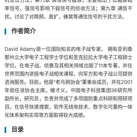
的定位方法；第八章 通信信号截获，主要给出了低截获概
率信号、强信号影响下弱信号的侦收方法；第九章 通信干
扰，讨论了对跳频、直扩、蜂窝等通信信号的干扰方法。
作者简介
David Adamy是一位国际知名的电子战专家， 拥有亚利桑
那州立大学电子工程学士学位和圣克拉拉大学电子工程硕士
学位，在电子战、侦察及其相关领域出版了11本专著，并在
世界范围内讲授电子战相关课程，向军方和电子战公司提供
咨询服务。目前，他是“老乌鸦协会”董事会成员，并在2001
年担任该协会主席。楼才义，中国电子科技集团36研究所
副所长，研究员，负责并完成了多项国防重点科研和预研项
目。在信号快速搜索、软件无线电技术、数字化可重构一体
化体系架构实现等方面取得较大成绩。
目录