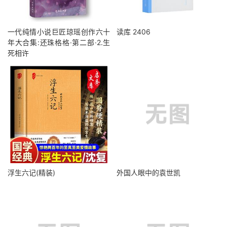
一代纯情小说巨匠琼瑶创作六十
读库 2406
年大合集:还珠格格·第二部·2.生
死相许
浮生六记(精装)
外国人眼中的袁世凯