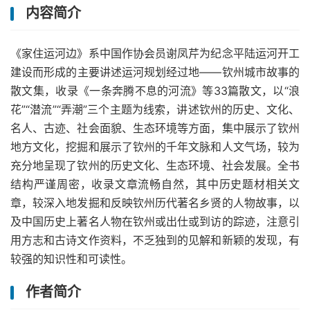
内容简介
《家住运河边》系中国作协会员谢凤芹为纪念平陆运河开工
建设而形成的主要讲述运河规划经过地——钦州城市故事的
散文集，收录《一条奔腾不息的河流》等33篇散文，以“浪
花”“潜流”“弄潮”三个主题为线索，讲述钦州的历史、文化、
名人、古迹、社会面貌、生态环境等方面，集中展示了钦州
地方文化，挖掘和展示了钦州的千年文脉和人文气场，较为
充分地呈现了钦州的历史文化、生态环境、社会发展。全书
结构严谨周密，收录文章流畅自然，其中历史题材相关文
章，较深入地发掘和反映钦州历代著名乡贤的人物故事，以
及中国历史上著名人物在钦州或出仕或到访的踪迹，注意引
用方志和古诗文作资料，不乏独到的见解和新颖的发现，有
较强的知识性和可读性。
作者简介