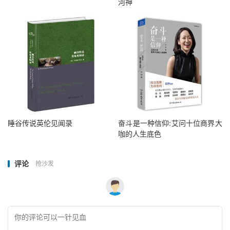
河神
睡谷传说英伦见闻录
奋斗是一种信仰:艾问十位商界大
咖的人生底色
评论
抢沙发