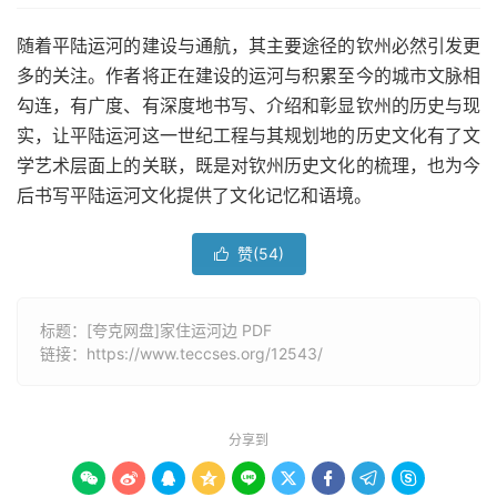
随着平陆运河的建设与通航，其主要途径的钦州必然引发更
多的关注。作者将正在建设的运河与积累至今的城市文脉相
勾连，有广度、有深度地书写、介绍和彰显钦州的历史与现
实，让平陆运河这一世纪工程与其规划地的历史文化有了文
学艺术层面上的关联，既是对钦州历史文化的梳理，也为今
后书写平陆运河文化提供了文化记忆和语境。
赞(
54
)

标题：[夸克网盘]家住运河边 PDF
链接：
https://www.teccses.org/12543/
分享到








