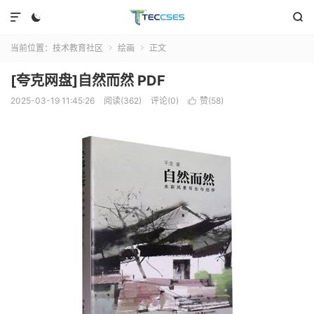



当前位置：
技术教育社区
绘画
正文


[夸克网盘]自然而然 PDF
2025-03-19 11:45:26
阅读(362)
评论(0)
赞(
58
)
