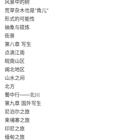
风景中的树
荒草杂木也是“角儿”
形式的可能性
抽象与提炼
街景
第八章 写生
点滴江南
皖南山区
闽北地区
山水之间
北方
蜀中行——北川
第九章 国外写生
尼泊尔之旅
柬埔寨之旅
印尼之旅
缅甸之旅