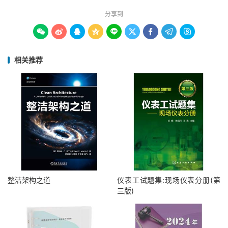
分享到









相关推荐
整洁架构之道
仪表工试题集:现场仪表分册(第
三版)