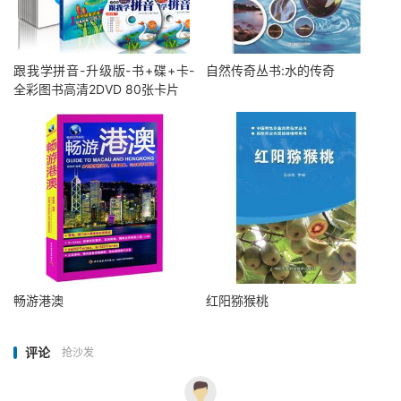
跟我学拼音-升级版-书+碟+卡-
自然传奇丛书:水的传奇
全彩图书高清2DVD 80张卡片
畅游港澳
红阳猕猴桃
评论
抢沙发