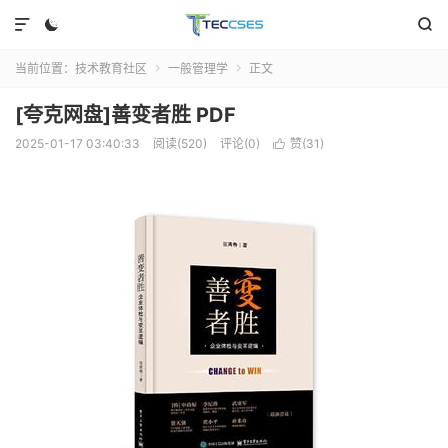



当前位置：
技术教育社区
一般管理学
正文


[夸克网盘]善变者胜 PDF
2025-01-17 03:40:33
阅读(520)
评论(0)
赞(
31
)
