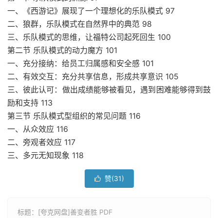
一、《西游记》展现了一个理想化的乐队模式 97
二、狼群，乐队模式在自然界中的典范 98
三、乐队模式的思维，让福特公司起死回生 100
第二节 乐队模式的动力魔方 101
一、充分接纳：给员工归属感和安全感 101
二、有效交互：充分共享信息，形成共享意识 105
三、彼此认可：做出成绩能够被看见，遇到困难能够得到鼓
励和支持 113
第三节 乐队模式型组织的常见问题 116
一、从众效应 116
二、旁观者效应 117
三、多元无知现象 118
赞(
31
)

标题：[夸克网盘]善变者胜 PDF