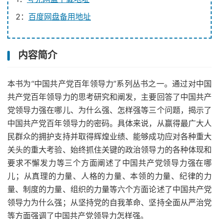
2：
百度网盘备用地址
内容简介
本书为“中国共产党百年领导力”系列丛书之一。通过对中国
共产党百年领导力的思考研究和阐发，主要回答了中国共产
党领导力强在哪儿、为什么强、怎样强等三个问题，揭示了
中国共产党百年领导力的密码。具体来说，从赢得最广大人
民群众的拥护支持并取得辉煌业绩、能够成功应对各种重大
关头的重大考验、始终抓住关键的政治领导力的各种体现和
要求不懈发力等三个方面阐述了中国共产党领导力强在哪
儿；从真理的力量、人格的力量、本领的力量、纪律的力
量、制度的力量、组织的力量等六个方面论述了中国共产党
领导力为什么强；从坚持党的自我革命、坚持全面从严治党
等方面强调了中国共产党领导力怎样强。