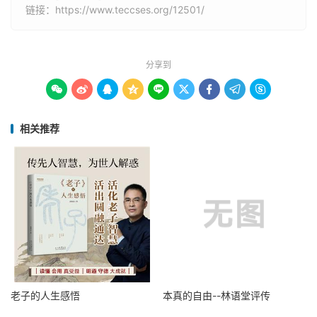
链接：
https://www.teccses.org/12501/
分享到









相关推荐
老子的人生感悟
本真的自由--林语堂评传