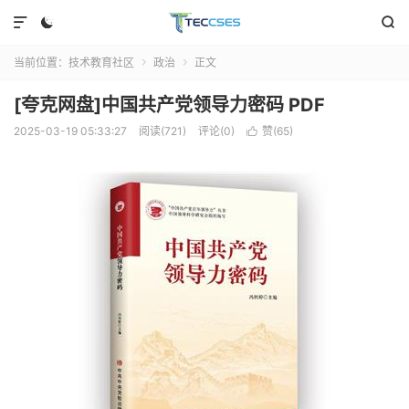



当前位置：
技术教育社区
政治
正文


[夸克网盘]中国共产党领导力密码 PDF
2025-03-19 05:33:27
阅读(721)
评论(0)
赞(
65
)
