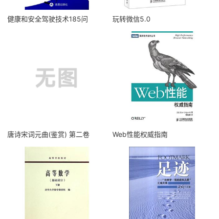
健康和安全驾驶技术185问
玩转微信5.0
唐诗宋词元曲(鉴赏) 第二卷
Web性能权威指南