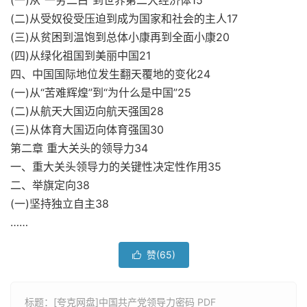
(一)从“一穷二白”到世界第二大经济体15
(二)从受奴役受压迫到成为国家和社会的主人17
(三)从贫困到温饱到总体小康再到全面小康20
(四)从绿化祖国到美丽中国21
四、中国国际地位发生翻天覆地的变化24
(一)从“苦难辉煌”到“为什么是中国”25
(二)从航天大国迈向航天强国28
(三)从体育大国迈向体育强国30
第二章 重大关头的领导力34
一、重大关头领导力的关键性决定性作用35
二、举旗定向38
(一)坚持独立自主38
……
赞(
65
)

标题：[夸克网盘]中国共产党领导力密码 PDF