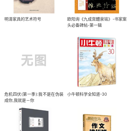
明清家具的艺术符号
欧阳询《九成宫醴泉铭》-书家案
头必备碑帖-第一辑
危机四伏(第一季):我不是在伪装
小牛顿科学全知道-30
成你,我就是－你