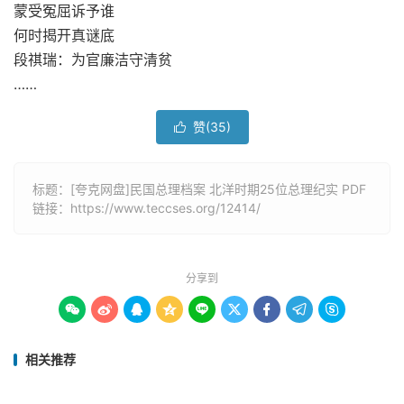
蒙受冤屈诉予谁
何时揭开真谜底
段祺瑞：为官廉洁守清贫
……
赞(
35
)

标题：[夸克网盘]民国总理档案 北洋时期25位总理纪实 PDF
链接：
https://www.teccses.org/12414/
分享到









相关推荐