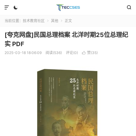



当前位置：
技术教育社区
其他
正文


[夸克网盘]民国总理档案 北洋时期25位总理纪
实 PDF
2025-03-18 18:06:09
阅读(536)
评论(0)
赞(
35
)
