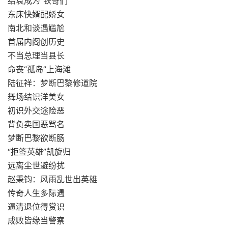
结袁成为“铁哥们”
东床快婿配娇女
南北和谈遇尴尬
首届内阁创历史
不当总理当县长
命丧“孤岛”上海滩
陆征祥：梦断巴黎修道院
舞场结识洋美女
初识外交途险恶
背负卖国恶骂名
梦断巴黎欲断肠
“拒签英雄”凯旋归
远离尘世避纷扰
赵秉钧：风雨乱世出英雄
传奇人生多际遇
逼清退位得赏识
成败皆缘当警察