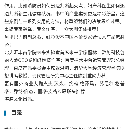
作用，比如消防员如何迅速判断起火点、妇产科医生如何迅
速判断新生儿健康状况。书中的商业案例更是精彩纷呈，这
些案例与一系列实用的方法，将重塑我们的决策思维过程。
重磅专家翻译，专文作序，一众大咖集体推荐！
阿里巴巴前副总裁、红杉资本中国基金专家合伙人车品觉翻
译；
北大汇丰商学院未来实验室首席未来学家檀林，数势科技创
始人兼CEO黎科峰倾情作序；百度技术中台运营管理部总经
理、百度产品委员会主席张洪海，清华大学经济管理学院联
想讲席教授、现代管理研究中心主任陈剑重磅力荐；
更有国外商业大咖杰夫·汉森，约翰·格泽马，苏尼尔·格普
塔，乔纳·伯杰，丽塔·麦格拉思联袂推荐！
湛庐文化出品。
目录