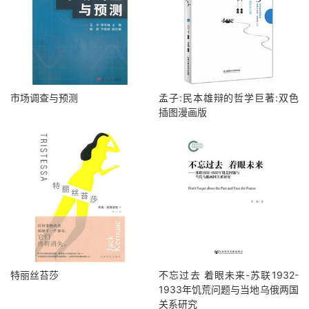
市场调查与预测
孟子:民本雄辩的哲学巨著:双色
插图漫画版
特丽丝苔莎
不忘过去 着眼未来-苏联1932-
1933年饥荒问题与当地乌俄两国
关系研究