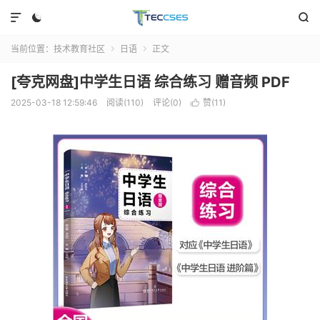



当前位置：
技术教育社区
日语
正文


[夸克网盘]中学生日语 综合练习 赠音频 PDF
2025-03-18 12:59:46
阅读(110)
评论(0)
赞(
11
)
