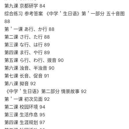
第九课 京都研学 84
综合练习 参考答案 《中学＇生日语》第＇一部分 五十音图
88
第＇一课 あ行、か行 88
第二课 さ行、た行 88
第三课 な行、は行 89
第四课 ま行、や行 89
第五课 ら行、わ行、拨音 90
第六课 浊音、半浊音 90
第七课 长音、促音 91
第八课 拗音 92
《中学＇生日语》第二部分 情景故事 92
第＇一课 初次见面 92
第二课 校园环境 94
第三课 生活作息 95
第四课 生涯规划 97