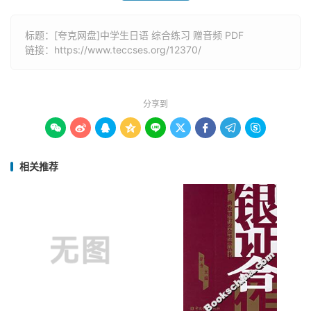
标题：[夸克网盘]中学生日语 综合练习 赠音频 PDF
链接：
https://www.teccses.org/12370/
分享到









相关推荐