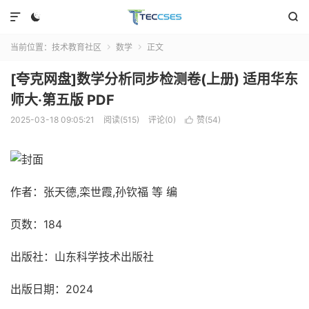



当前位置：
技术教育社区
数学
正文


[夸克网盘]数学分析同步检测卷(上册) 适用华东
师大·第五版 PDF
2025-03-18 09:05:21
阅读(515)
评论(0)
赞(
54
)

作者：张天德,栾世霞,孙钦福 等 编
页数：184
出版社：山东科学技术出版社
出版日期：2024