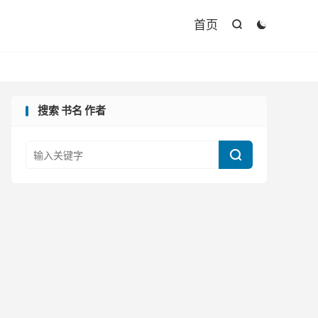

首页


搜索 书名 作者
