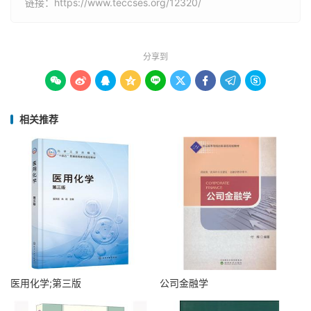
链接：
https://www.teccses.org/12320/
分享到









相关推荐
医用化学;第三版
公司金融学