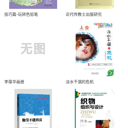
技巧篇-玩转色铅笔
近代传教士出版研究
李葆华画册
淡水干涸的危机