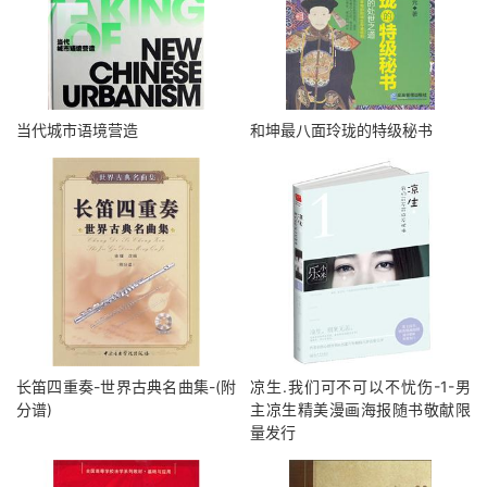
当代城市语境营造
和坤最八面玲珑的特级秘书
长笛四重奏-世界古典名曲集-(附
凉生.我们可不可以不忧伤-1-男
分谱)
主凉生精美漫画海报随书敬献限
量发行