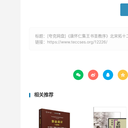
标题：[夸克网盘]《唐怀仁集王书圣教序》北宋拓十二
链接：
https://www.teccses.org/12226/




相关推荐