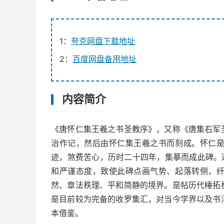
1：
夸克网盘下载地址
2：
百度网盘备用地址
内容简介
《唐怀仁集王羲之书圣教序》，又称《唐集右军
治作记，然后由怀仁集王羲之书而刻成。怀仁
迹，煞费苦心，历时二十四年，集摹而成此碑。
和严谨态度，致使此碑点画气势、起落转侧，
然、章法秩理、平和简静的境界。是帖历代棰拓
是目前较为完备的收罗集汇，对当今学界以及书
本借鉴。