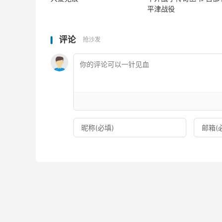
平津战役
评论
抢沙发