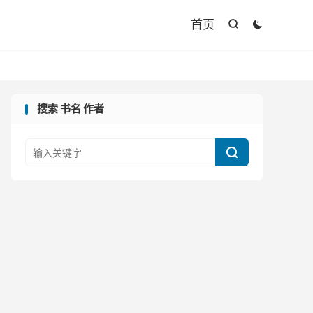

首页


搜索 书名 作者
