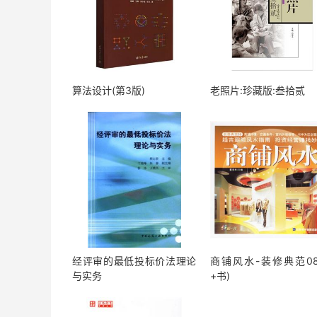
算法设计(第3版)
老照片:珍藏版:叁拾贰
经评审的最低投标价法理论
商铺风水-装修典范08
与实务
+书)