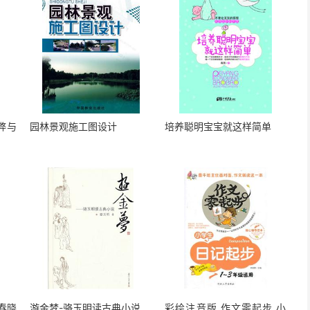
弊与
园林景观施工图设计
培养聪明宝宝就这样简单
春晓
游金梦-骆玉明读古典小说
彩绘注音版 作文零起步 小