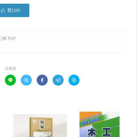
赞(
39
)

种 PDF
分享到




