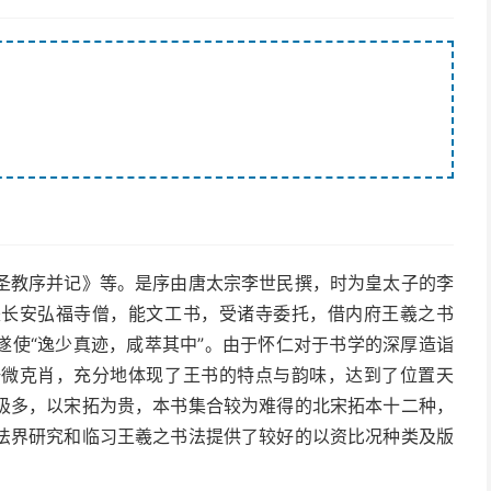
圣教序并记》等。是序由唐太宗李世民撰，时为皇太子的李
是长安弘福寺僧，能文工书，受诸寺委托，借内府王羲之书
遂使“逸少真迹，咸萃其中”。由于怀仁对于书学的深厚造诣
纤微克肖，充分地体现了王书的特点与韵味，达到了位置天
极多，以宋拓为贵，本书集合较为难得的北宋拓本十二种，
法界研究和临习王羲之书法提供了较好的以资比况种类及版