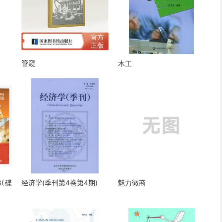
管窥
木工
(碟
经济学(季刊第4卷第4期)
魅力徽商