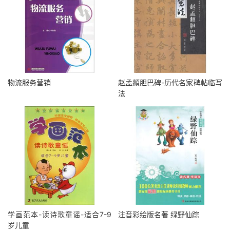
物流服务营销
赵孟頫胆巴碑-历代名家碑帖临写
法
学画范本-读诗歌童谣-适合7-9
注音彩绘版名著 绿野仙踪
岁儿童