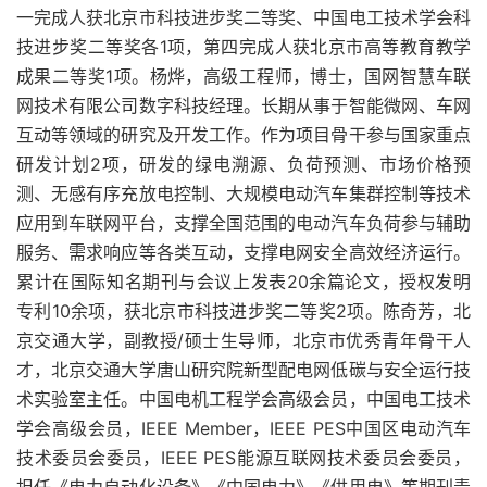
一完成人获北京市科技进步奖二等奖、中国电工技术学会科
技进步奖二等奖各1项，第四完成人获北京市高等教育教学
成果二等奖1项。杨烨，高级工程师，博士，国网智慧车联
网技术有限公司数字科技经理。长期从事于智能微网、车网
互动等领域的研究及开发工作。作为项目骨干参与国家重点
研发计划2项，研发的绿电溯源、负荷预测、市场价格预
测、无感有序充放电控制、大规模电动汽车集群控制等技术
应用到车联网平台，支撑全国范围的电动汽车负荷参与辅助
服务、需求响应等各类互动，支撑电网安全高效经济运行。
累计在国际知名期刊与会议上发表20余篇论文，授权发明
专利10余项，获北京市科技进步奖二等奖2项。陈奇芳，北
京交通大学，副教授/硕士生导师，北京市优秀青年骨干人
才，北京交通大学唐山研究院新型配电网低碳与安全运行技
术实验室主任。中国电机工程学会高级会员，中国电工技术
学会高级会员，IEEE Member，IEEE PES中国区电动汽车
技术委员会委员，IEEE PES能源互联网技术委员会委员，