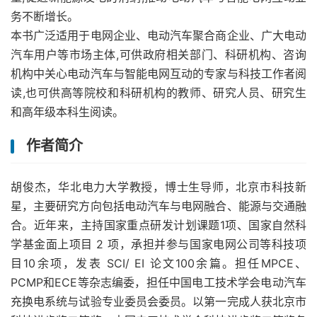
务不断增长。
本书广泛适用于电网企业、电动汽车聚合商企业、广大电动
汽车用户等市场主体,可供政府相关部门、科研机构、咨询
机构中关心电动汽车与智能电网互动的专家与科技工作者阅
读,也可供高等院校和科研机构的教师、研究人员、研究生
和高年级本科生阅读。
作者简介
胡俊杰，华北电力大学教授，博士生导师，北京市科技新
星，主要研究方向包括电动汽车与电网融合、能源与交通融
合。近年来，主持国家重点研发计划课题1项、国家自然科
学基金面上项目 2 项，承担并参与国家电网公司等科技项
目10余项，发表 SCI/ EI 论文100余篇。担任MPCE、
PCMP和ECE等杂志编委，担任中国电工技术学会电动汽车
充换电系统与试验专业委员会委员。以第一完成人获北京市