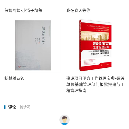
保姆阿姨-小辫子凯蒂
我在春天等你
胡献雅诗钞
建设项目甲方工作管理宝典-建设
单位基建管理部门报批报建与工
程管理指南
评论
抢沙发