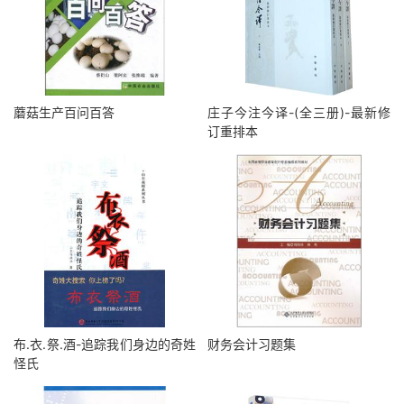
蘑菇生产百问百答
庄子今注今译-(全三册)-最新修
订重排本
布.衣.祭.酒-追踪我们身边的奇姓
财务会计习题集
怪氏