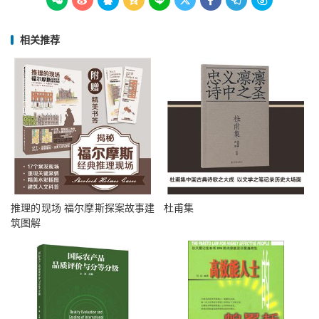









相关推荐
推理的现场 福尔摩斯探案故事建
杜甫集
筑图解