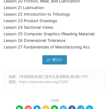
Lesson 20 Friction, Wear, and Lubrication
Lesson 21 Lubrication
Lesson 22 Introduction to Tribology
Lesson 23 Product Drawings
Lesson 24 Sectional Views
Lesson 25 Computer Graphics (Reading Material)
Lesson 26 Dimensional Tolerance
Lesson 27 Fundamentals of Manufacturing Acc
赞(
31
)

标题：[夸克网盘]机械工程专业英语教程(第6版) PDF
链接：
https://www.teccses.org/1220/
分享到