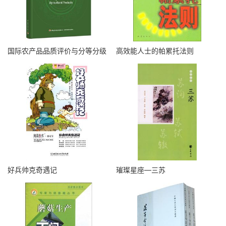
国际农产品品质评价与分等分级
高效能人士的帕累托法则
好兵帅克奇遇记
璀璨星座—三苏