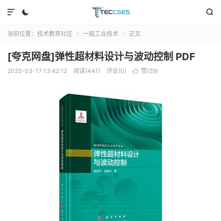



当前位置：
技术教育社区
一般工业技术
正文


[夸克网盘]弹性超材料设计与波动控制 PDF
2025-03-17 13:42:12
阅读(441)
评论(0)
赞(
29
)
