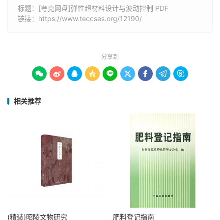
标题：[夸克网盘]弹性超材料设计与波动控制 PDF
链接：
https://www.teccses.org/12190/
分享到









相关推荐
(精装)昭陵文物研究
肥料登记指南