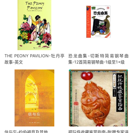
THE PEONY PAVILION-牡丹亭
恐龙曲集-切斯特简易钢琴曲
故事-英文
集-12首简易钢琴曲-1级至1+级
信与忘-约伯福音及其他
把玩件收藏鉴赏指南-附赠专家讲