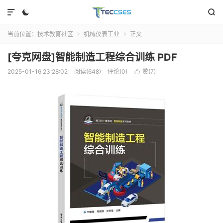



当前位置：
技术教育社区
机械仪表工业
正文


[夸克网盘]智能制造工程综合训练 PDF
2025-01-16 23:28:02
阅读(648)
评论(0)
赞(
7
)
