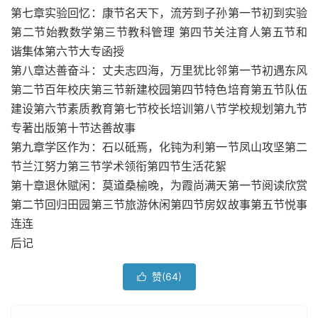
第七章实验回忆：康节名天下，流芳到子孙第一节初到实验
第二节始教数学第三节教科管理 第四节关注育人第五节和
谐集体第六节大专函授
第八章达善奋斗：丈夫志四海，万里犹比邻第一节初遇东风
第二节百年校庆第三节新建校园第四节特色培育第五节队伍
建设第六节素质教育第七节校长培训第八节学校规划第九节
专著出版第十节达善故事
第九章学区作为：石以砥焉，化钝为利第一节凤山攻坚第二
节兰江努力第三节学术领衔第四节生活花絮
第十章退休赋闲：莫道桑榆晚，为霞尚满天第一节阅读欣赏
第二节回归田园第三节旅游休闲第四节房奴故事第五节悦事
连连
后记
赞(
64
)
