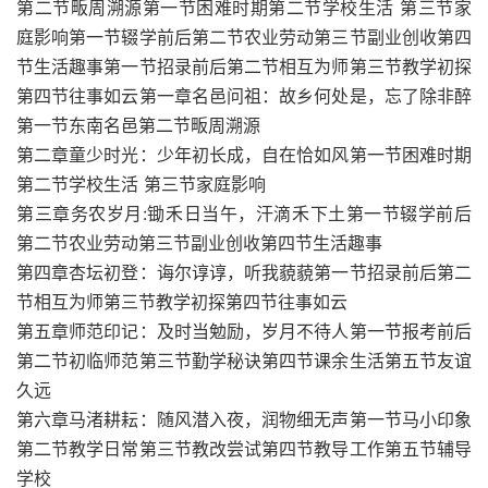
第二节畈周溯源第一节困难时期第二节学校生活 第三节家
庭影响第一节辍学前后第二节农业劳动第三节副业创收第四
节生活趣事第一节招录前后第二节相互为师第三节教学初探
第四节往事如云第一章名邑问祖：故乡何处是，忘了除非醉
第一节东南名邑第二节畈周溯源
第二章童少时光：少年初长成，自在恰如风第一节困难时期
第二节学校生活 第三节家庭影响
第三章务农岁月:锄禾日当午，汗滴禾下土第一节辍学前后
第二节农业劳动第三节副业创收第四节生活趣事
第四章杏坛初登：诲尔谆谆，听我藐藐第一节招录前后第二
节相互为师第三节教学初探第四节往事如云
第五章师范印记：及时当勉励，岁月不待人第一节报考前后
第二节初临师范第三节勤学秘诀第四节课余生活第五节友谊
久远
第六章马渚耕耘：随风潜入夜，润物细无声第一节马小印象
第二节教学日常第三节教改尝试第四节教导工作第五节辅导
学校