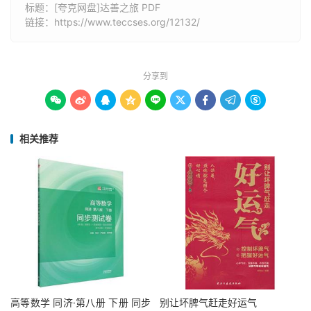
标题：[夸克网盘]达善之旅 PDF
链接：
https://www.teccses.org/12132/
分享到









相关推荐
高等数学 同济·第八册 下册 同步
别让坏脾气赶走好运气