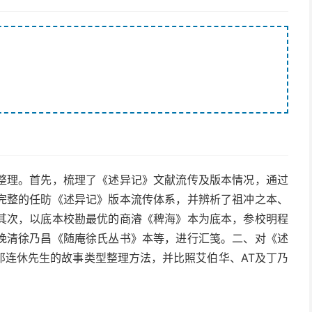
整理。首先，梳理了《述异记》文献流传及版本情况，通过
完整的任昉《述异记》版本流传体系，并辨析了祖冲之本、
其次，以底本校勘最优的商濬《稗海》本为底本，参校明程
晚清徐乃昌《随庵徐氏丛书》本等，进行汇笺。二、对《述
祁连休先生的故事类型整理方法，并比照艾伯华、AT及丁乃