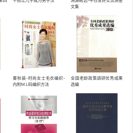
第四
十招让儿子成为男子汉
溯源眺远-中日友好交流讲座
文集
春秋装-时尚女士毛衣编织-
全国老龄政策调研优秀成果
内附M.L码编织方法
选编