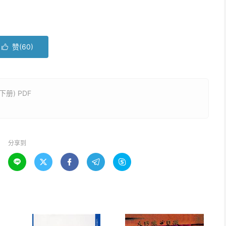
赞(
60
)

册) PDF
分享到




