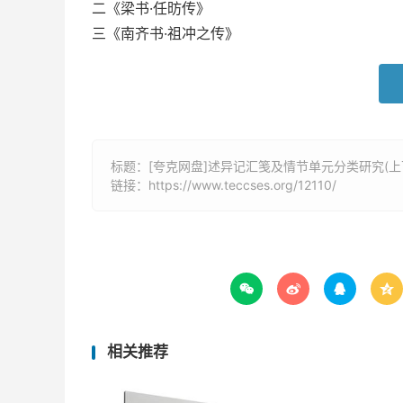
二《梁书·任昉传》
三《南齐书·祖冲之传》
标题：[夸克网盘]述异记汇笺及情节单元分类研究(上下
链接：
https://www.teccses.org/12110/




相关推荐