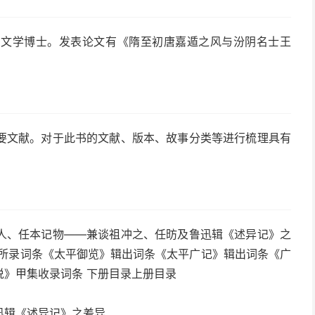
系文学博士。发表论文有《隋至初唐嘉遁之风与汾阴名士王
要文献。对于此书的文献、版本、故事分类等进行梳理具有
人、任本记物——兼谈祖冲之、任昉及鲁迅辑《述异记》之
本所录词条《太平御览》辑出词条《太平广记》辑出词条《广
》甲集收录词条 下册目录上册目录
迅辑《述异记》之差异