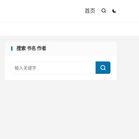

首页


搜索 书名 作者
