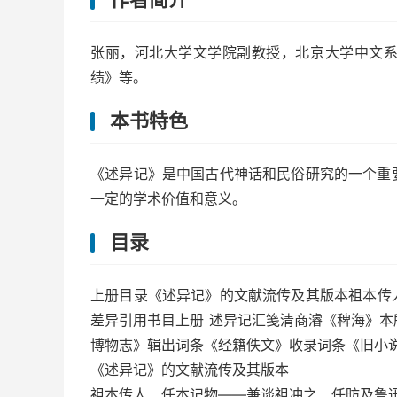
张丽，河北大学文学院副教授，北京大学中文
绩》等。
本书特色
《述异记》是中国古代神话和民俗研究的一个重
一定的学术价值和意义。
目录
上册目录《述异记》的文献流传及其版本祖本传
差异引用书目上册 述异记汇笺清商濬《稗海》
博物志》辑出词条《经籍佚文》收录词条《旧小说
《述异记》的文献流传及其版本
祖本传人、任本记物——兼谈祖冲之、任昉及鲁