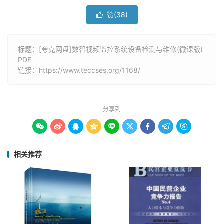
赞(
38
)

标题：[夸克网盘]数智视频监控系统设备检测与维修(微课版)
PDF
链接：
https://www.teccses.org/1168/
分享到









相关推荐