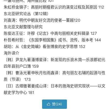
—兼与扬州、海州做比较 101
朱虹桥金锦子：高丽时期檀君认识的演变过程及其原因 112
东北亚研究论丛（第12辑）
刘喜涛：明代中朝友好交流的使者—董越120
东北亚文献整理与研究
陈俊达王征：许穆《记言》中高句丽相关史料辑录 127
朴哲希时哲：《东国李相国集》成书、流传、版本考 144
胡珀：从《金史简编》看张博泉的史学思想 152
海外译介
〔韩〕尹龙九著潘博星译：新发现的乐浪木简—乐浪郡初元
四年县别户口簿 159
〔韩〕曹泳光著申秋月包雨鑫译：高句丽左右辅的起源与性
质（节译） 173
〔日〕古畑徹著姜成山译：日本的渤海史研究现状——以文
献史学为中心 181
赞(
24
)
