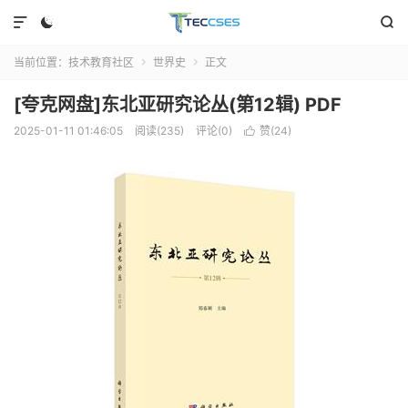



当前位置：
技术教育社区
世界史
正文


[夸克网盘]东北亚研究论丛(第12辑) PDF
2025-01-11 01:46:05
阅读(235)
评论(0)
赞(
24
)
