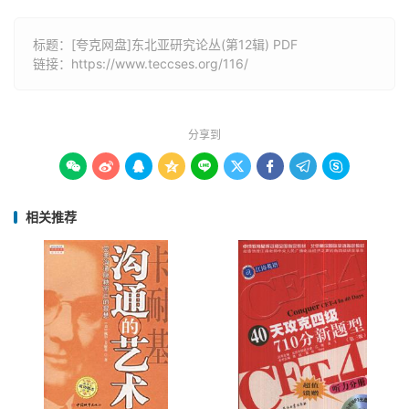
标题：[夸克网盘]东北亚研究论丛(第12辑) PDF
链接：
https://www.teccses.org/116/
分享到









相关推荐