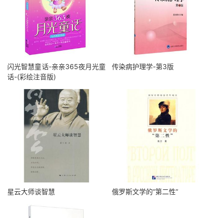
闪光智慧童话-亲亲365夜月光童
传染病护理学-第3版
话-(彩绘注音版)
星云大师谈智慧
俄罗斯文学的“第二性”