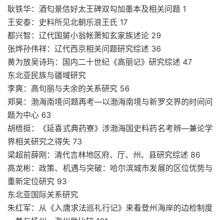
耿铁华：酒匂景信好太王碑双勾加墨本及相关问题 1
王安泰：史料所见北朝乐浪王氏 17
都兴智：辽代国舅小翁帐萧知玄家族述论 29
张烨孙伟祥：辽代西京相关问题研究综述 36
黄为放吴诗玙：国内二十世纪《高丽记》研究综述 47
东北亚民族与疆域研究
李爽：高句丽与夫余的关系研究 56
郑昊：渤海南境问题再考—以渤海南境与新罗交界的时间问
题为中心 63
胡梧挺：《延喜式典药寮》涉渤海国史料药名考辨—兼论学
界相关研究之得失 73
梁超前薛刚：清代吉林地区府、厅、州、县研究综述 86
高龙彬：政策、机遇与突破：哈尔滨城市发展的区位优势与
重新定位研究 93
东北亚国际关系研究
朱红军：从《入唐求法巡礼行记》来看登州海岸的边检制度