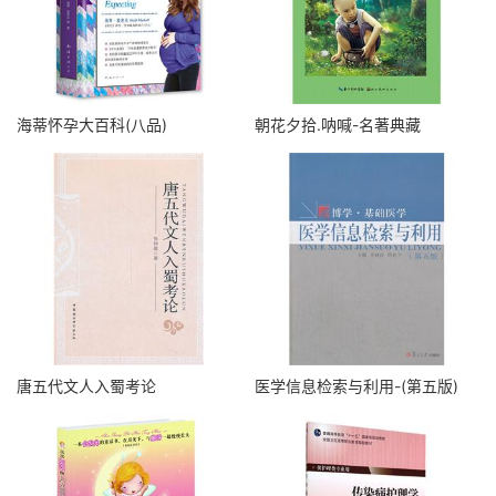
海蒂怀孕大百科(八品)
朝花夕拾.呐喊-名著典藏
唐五代文人入蜀考论
医学信息检索与利用-(第五版)