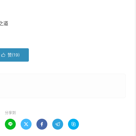
之道
赞(
19
)

分享到




