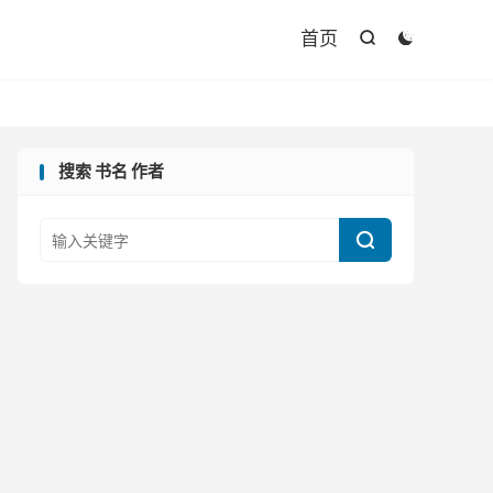

首页


搜索 书名 作者
