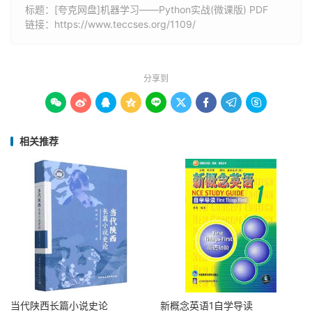
标题：[夸克网盘]机器学习——Python实战(微课版) PDF
链接：
https://www.teccses.org/1109/
分享到









相关推荐
当代陕西长篇小说史论
新概念英语1自学导读