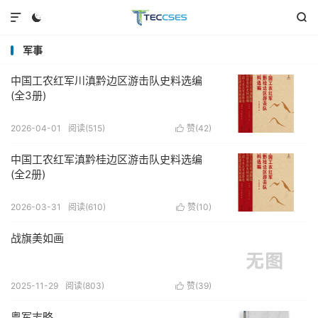



军事
中国工农红军川滇黔边区游击队史料选编
(全3册)
2026-04-01
阅读(515)
赞(
42
)

中国工农红军滇黔桂边区游击队史料选编
(全2册)
2026-03-31
阅读(610)
赞(
10
)

战旗美如画
2025-11-29
阅读(803)
赞(
39
)

粤军志略