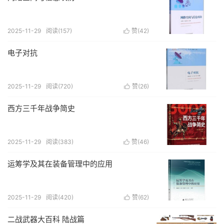
2025-11-29
阅读(157)
赞(
42
)

电子对抗
2025-11-29
阅读(720)
赞(
26
)

西方三千年战争简史
2025-11-29
阅读(383)
赞(
46
)

运筹学及其在装备管理中的应用
2025-11-29
阅读(420)
赞(
62
)

二战武器大百科 陆战篇