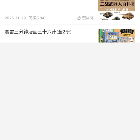
2025-11-29
阅读(784)
赞(
45
)

赛雷三分钟漫画三十六计(全2册)
2025-11-29
阅读(303)
赞(
27
)

俄罗斯国防产品标准化概览
2025-11-29
阅读(495)
赞(
62
)

走近航空反潜
2025-11-29
阅读(425)
赞(
52
)

孙子兵法哲学原理